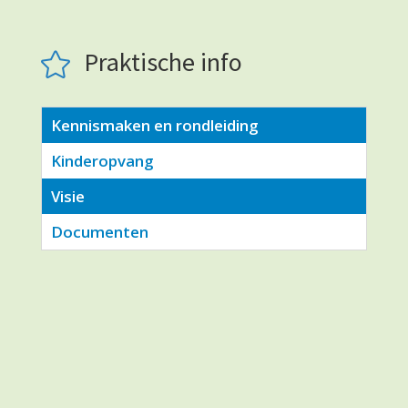
Praktische info

Kennismaken en rondleiding
Kinderopvang
Visie
Documenten