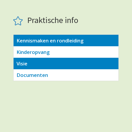
Praktische info

Kennismaken en rondleiding
Kinderopvang
Visie
Documenten