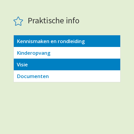
Praktische info

Kennismaken en rondleiding
Kinderopvang
Visie
Documenten