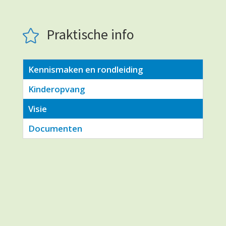
Praktische info

Kennismaken en rondleiding
Kinderopvang
Visie
Documenten