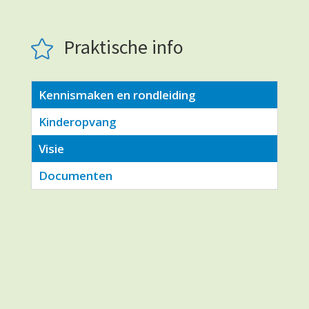
Praktische info

Kennismaken en rondleiding
Kinderopvang
Visie
Documenten