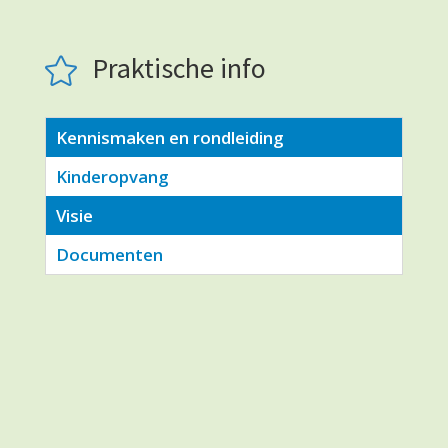
Praktische info

Kennismaken en rondleiding
Kinderopvang
Visie
Documenten