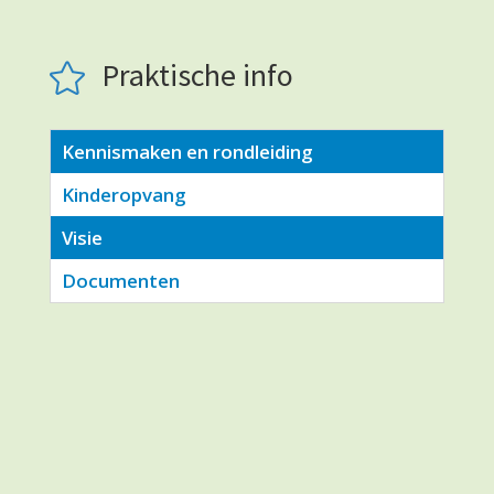
Praktische info

Kennismaken en rondleiding
Kinderopvang
Visie
Documenten