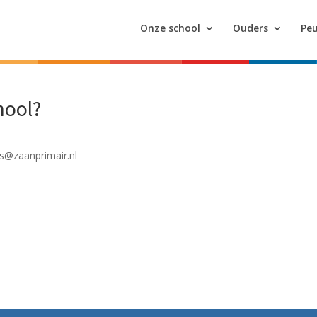
Onze school
Ouders
Peu
hool?
es@zaanprimair.nl