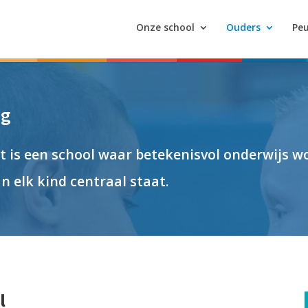
Onze school
Ouders
Peu
ng
 is een school waar betekenisvol onderwijs wo
n elk kind centraal staat.
l