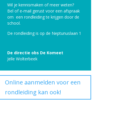
Wil je kennismaken of meer weten?
Bel of e-mail gerust voor een afspraak
om een rondleiding te krijgen door de
school.
De rondleiding is op de Neptunuslaan 1
De directie obs De Komeet
Jelle Wolterbeek
Online aanmelden voor een
rondleiding kan ook!