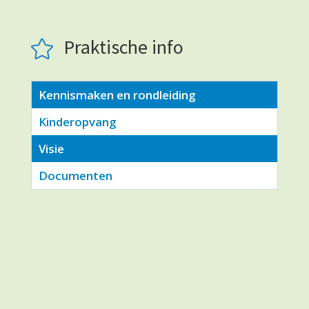
Praktische info

Kennismaken en rondleiding
Kinderopvang
Visie
Documenten